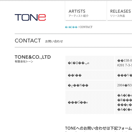
�z�[��
/ CONTACT
��158-
�{�Џ��ݒn
#201 7-3-
��\��
�ݗ��N��
2004�N
�A�[�
�R���
���Ɠ��e
���y�
�A�[�