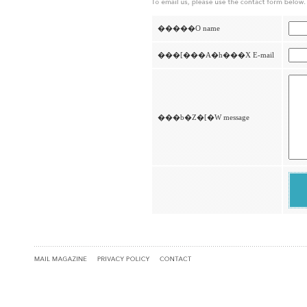
�����O name
���[���A�h���X E-mail
���b�Z�[�W message